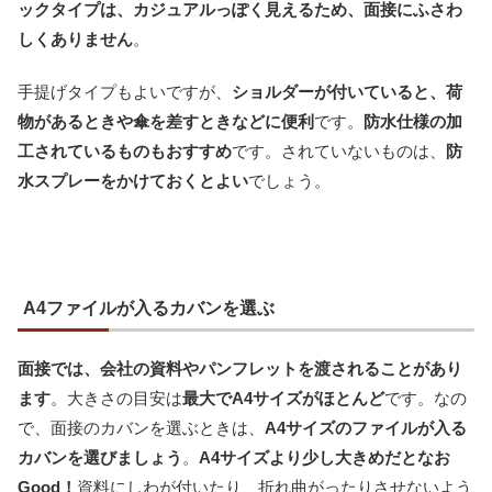
ックタイプは、カジュアルっぽく見えるため、面接にふさわ
しくありません
。
手提げタイプもよいですが、
ショルダーが付いていると、荷
物があるときや傘を差すときなどに便利
です。
防水仕様の加
工されているものもおすすめ
です。されていないものは、
防
水スプレーをかけておくとよい
でしょう。
A4ファイルが入るカバンを選ぶ
面接では、会社の資料やパンフレットを渡されることがあり
ます
。大きさの目安は
最大でA4サイズがほとんど
です。なの
で、面接のカバンを選ぶときは、
A4サイズのファイルが入る
カバンを選びましょう
。
A4サイズより少し大きめだとなお
Good！
資料にしわが付いたり、折れ曲がったりさせないよう