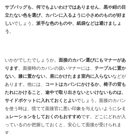
サブバッグも、何でもよいわけではありません
。
黒や紺の目
立たない色を選び、カバンに入るように小さめのものが好ま
しい
でしょう。
派手な色のものや、紙袋などは避けましょ
う
。
いかがでしたでしょうか。
面接のカバン選びにもマナーがあ
ります
。面接時のカバンの扱いマナーには、
テーブルに置か
ない、膝に置かない、肩にかけたまま室内に入らない
などが
あります。他には、
コートはカバンにかけるか、椅子の背も
たれにかけること
。
途中で取り出さないといけないものは、
サイドポケットに入れておくとよい
でしょう。面接のカバン
を使う時は、慌てて面接官に悪い印象を与えないように
シミ
ュレーションをしておくのもおすすめ
です。どこにどれが入
っているのか把握しておくと、安心して面接が受けられま
す。