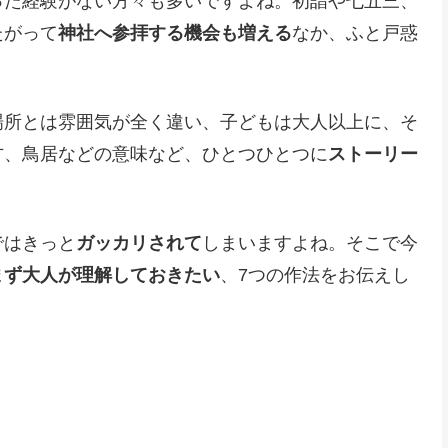
った経験がない方々も多いですよね。初詣や七五三、
たがって
神社へ参拝する機会も増える
なか、ふと戸惑
場所とは雰囲気が全く違い、子どもは大人以上に、そ
方、鳥居などの意味など、ひとつひとつに
ストーリー
ではきっと
ガッカリされて
しまいますよね。そこで今
まず大人が理解しておきたい
、7つの作法をお伝えし