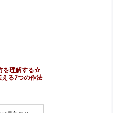
方を理解する☆
伝える7つの作法