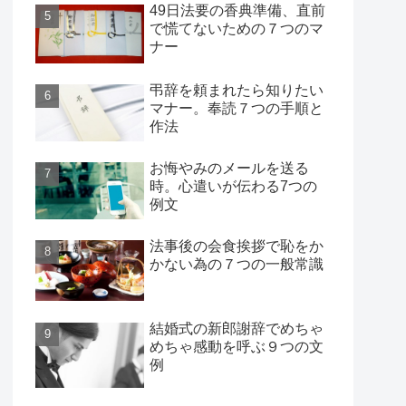
49日法要の香典準備、直前
で慌てないための７つのマ
ナー
弔辞を頼まれたら知りたい
マナー。奉読７つの手順と
作法
お悔やみのメールを送る
時。心遣いが伝わる7つの
例文
法事後の会食挨拶で恥をか
かない為の７つの一般常識
結婚式の新郎謝辞でめちゃ
めちゃ感動を呼ぶ９つの文
例