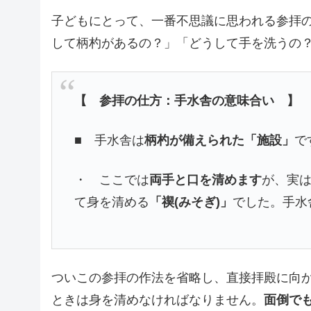
子どもにとって、一番不思議に思われる参拝
して柄杓があるの？」「どうして手を洗うの
【 参拝の仕方：手水舎の意味合い 】
■ 手水舎は
柄杓が備えられた「施設」
で
・ ここでは
両手と口を清めます
が、実
て身を清める
「禊(みそぎ)」
でした。手水
ついこの参拝の作法を省略し、直接拝殿に向
ときは身を清めなければなりません。
面倒で