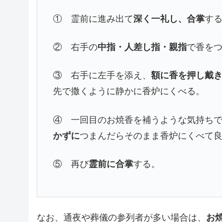
① 霊前に進み出て
深く一礼し、合掌
す
② 右手の
中指・人差し指・親指
で香を
③ 右手に左手を添え、
額に香を押し戴き
先で撒くように静かに香炉にくべる。
④ 一回目のお焼香を補うような気持ち
かずに
つまんだらそのまま香炉にくべて
⑤ 再び
霊前に合掌
する。
なお、通夜や葬儀の参列者が多い場合は、
お