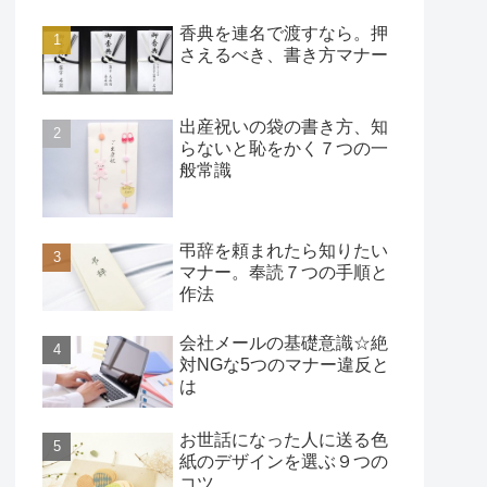
香典を連名で渡すなら。押
さえるべき、書き方マナー
出産祝いの袋の書き方、知
らないと恥をかく７つの一
般常識
弔辞を頼まれたら知りたい
マナー。奉読７つの手順と
作法
会社メールの基礎意識☆絶
対NGな5つのマナー違反と
は
お世話になった人に送る色
紙のデザインを選ぶ９つの
コツ