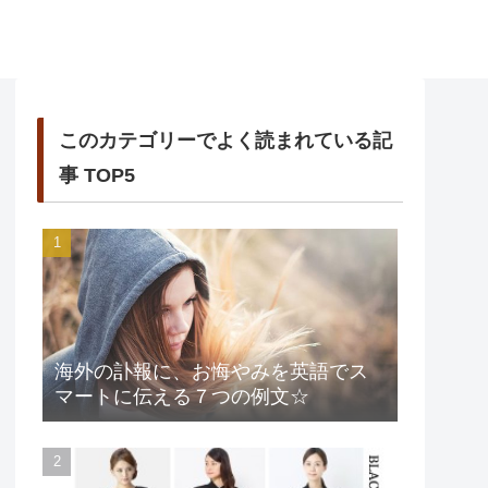
このカテゴリーでよく読まれている記
事 TOP5
海外の訃報に、お悔やみを英語でス
マートに伝える７つの例文☆