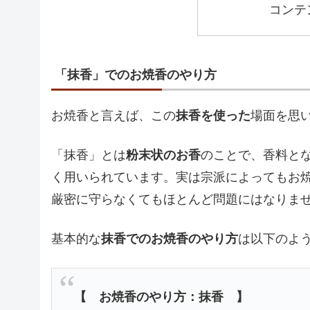
コンテ
「抹香」でのお焼香のやり方
お焼香と言えば、この
抹香を使った
場面を思
「抹香」とは
粉末状のお香
のことで、香料と
く用いられています。実は宗派によってもお
厳密に守らなくてもほとんど問題にはなりま
基本的な
抹香でのお焼香のやり方
は以下のよ
【 お焼香のやり方：抹香 】