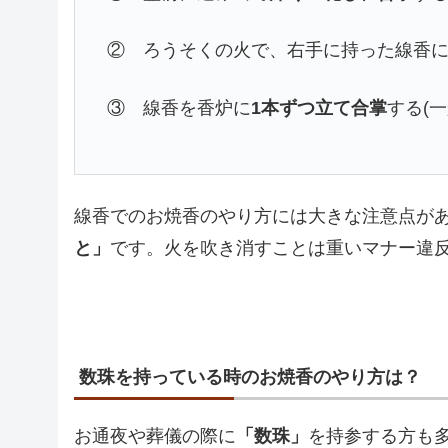
② ろうそくの火で、右手に持った線香
③ 線香を香炉に
1本ずつ立て合掌
する(
線香でのお焼香のやり方には大きな注意点が
と」
です。火を吹き消すことは重いマナー違
数珠を持っている時のお焼香のやり方は？
お通夜や葬儀の際に
「数珠」
を持参する方も