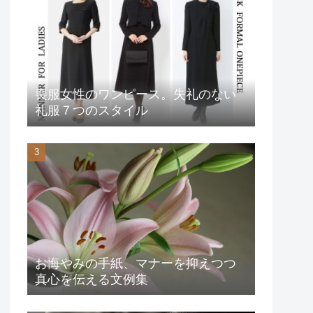
喪服女性のワンピース。失礼のない
礼服７つのスタイル
お悔やみの手紙、マナーを抑えつつ
真心を伝える文例集