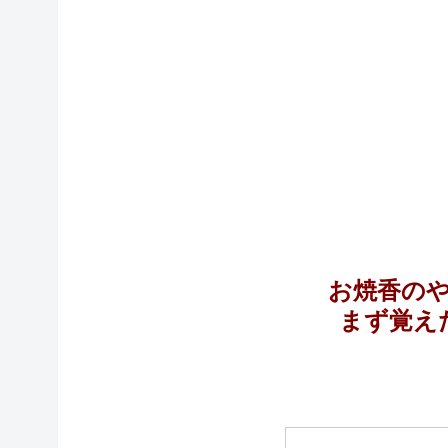
お焼香の
まず覚え