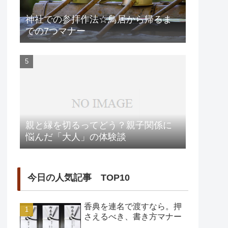
神社での参拝作法☆鳥居から帰るま
での7つマナー
親と縁を切るってどう？親子関係に
悩んだ「大人」の体験談
今日の人気記事 TOP10
香典を連名で渡すなら。押
さえるべき、書き方マナー