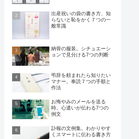
出産祝いの袋の書き方、知
らないと恥をかく７つの一
般常識
納骨の服装。シチュエーシ
ョンで見分ける7つの判断
弔辞を頼まれたら知りたい
マナー。奉読７つの手順と
作法
お悔やみのメールを送る
時。心遣いが伝わる7つの
例文
訃報の文例集。わかりやす
くスマートに伝わる書き方