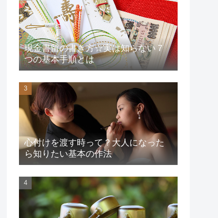
現金書留の書き方☆実は知らない７
つの基本手順とは
心付けを渡す時って？大人になった
ら知りたい基本の作法