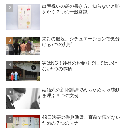
出産祝いの袋の書き方、知らないと恥
をかく７つの一般常識
納骨の服装。シチュエーションで見分
ける7つの判断
実はNG！神社のお参りでしてはいけ
ない5つの事柄
結婚式の新郎謝辞でめちゃめちゃ感動
を呼ぶ９つの文例
49日法要の香典準備、直前で慌てない
ための７つのマナー