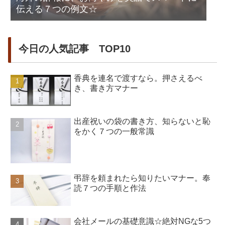
伝える７つの例文☆
今日の人気記事 TOP10
香典を連名で渡すなら。押さえるべ
き、書き方マナー
出産祝いの袋の書き方、知らないと恥
をかく７つの一般常識
弔辞を頼まれたら知りたいマナー。奉
読７つの手順と作法
会社メールの基礎意識☆絶対NGな5つ