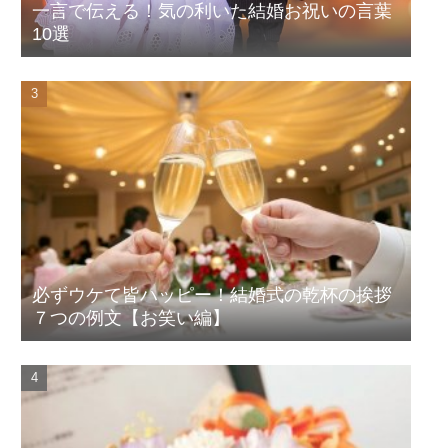
一言で伝える！気の利いた結婚お祝いの言葉
10選
必ずウケて皆ハッピー！結婚式の乾杯の挨拶
７つの例文【お笑い編】