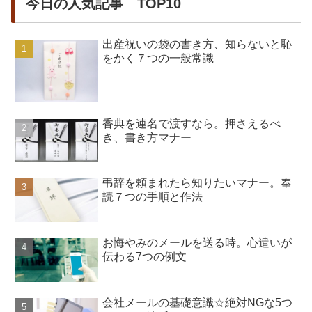
今日の人気記事 TOP10
出産祝いの袋の書き方、知らないと恥
をかく７つの一般常識
香典を連名で渡すなら。押さえるべ
き、書き方マナー
弔辞を頼まれたら知りたいマナー。奉
読７つの手順と作法
お悔やみのメールを送る時。心遣いが
伝わる7つの例文
会社メールの基礎意識☆絶対NGな5つ