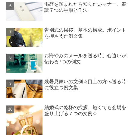
弔辞を頼まれたら知りたいマナー。奉
読７つの手順と作法
告別式の挨拶、基本の構成。ポイント
を押さえた例文集
お悔やみのメールを送る時。心遣いが
伝わる7つの例文
残暑見舞いの文例☆目上の方へ送る時
に役立つ例文集
結婚式の乾杯の挨拶、短くても会場を
盛り上げる７つの文例☆