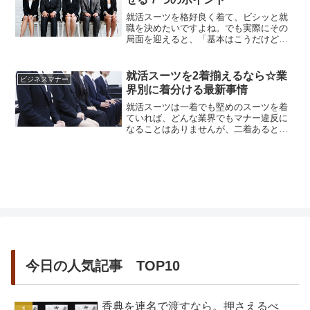
でどのようなスーツを選ぶと面接で好印
象になるのか、気になるところでし...
就活スーツを格好良く着て、ビシッと就
職を決めたいですよね。でも実際にその
局面を迎えると、「基本はこうだけど、
業界がおしゃれだから…。」などなど、
就活スーツを選ぶだけでも、周囲と差を
付けたいと思えば思うほど、悩む方々も
就活スーツを2着揃えるなら☆業
ビジネスマナー
増えています。「面接官にどう思われる
界別に着分ける最新事情
だろうか。」「マナー違反になっていな
いだろうか。」「個性がなくて、つ...
就活スーツは一着でも堅めのスーツを着
ていれば、どんな業界でもマナー違反に
なることはありませんが、二着あると使
い分けができて便利ですよね。ひとつの
業界だけで就活をするのであれば、一種
類の終活スーツだけでもいいですが、業
界によって好まれるスーツは異なりま
す。最も安全と言われるのが、光沢のな
い黒の就活スーツではないでしょうか...
今日の人気記事 TOP10
香典を連名で渡すなら。押さえるべ