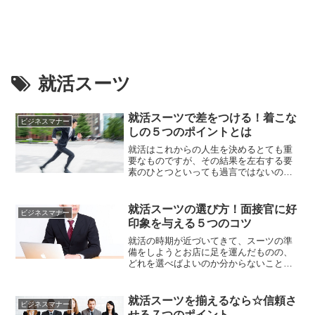
就活スーツ
就活スーツで差をつける！着こな
ビジネスマナー
しの５つのポイントとは
就活はこれからの人生を決めるとても重
要なものですが、その結果を左右する要
素のひとつといっても過言ではないのが
就活スーツ選びです。実際に、就活で肝
心なのは第一印象です。もちろん人柄が
大事なのはいうまでもありませんが、ど
就活スーツの選び方！面接官に好
ビジネスマナー
んなに優秀な面接官でも一目見てその人
印象を与える５つのコツ
の人柄を見抜くのは至難の業ですよね。
つまり、その見極めに第一印象は大...
就活の時期が近づいてきて、スーツの準
備をしようとお店に足を運んだものの、
どれを選べばよいのか分からないことっ
てありますよね。お店にはリクルートス
ーツと名の付くスーツがたくさんありま
す。リクルートスーツと書いてあるもの
就活スーツを揃えるなら☆信頼さ
ビジネスマナー
は、就活生用ではあるのですが、その中
せる７つのポイント