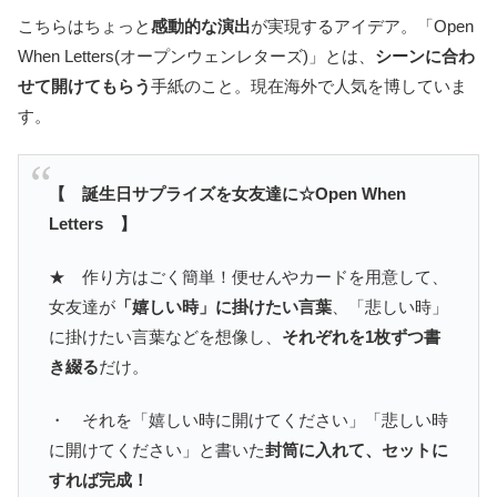
こちらはちょっと
感動的な演出
が実現するアイデア。「Open
When Letters(オープンウェンレターズ)」とは、
シーンに合わ
せて開けてもらう
手紙のこと。現在海外で人気を博していま
す。
【 誕生日サプライズを女友達に☆Open When
Letters 】
★ 作り方はごく簡単！便せんやカードを用意して、
女友達が
「嬉しい時」に掛けたい言葉
、「悲しい時」
に掛けたい言葉などを想像し、
それぞれを1枚ずつ書
き綴る
だけ。
・ それを「嬉しい時に開けてください」「悲しい時
に開けてください」と書いた
封筒に入れて、セットに
すれば完成！