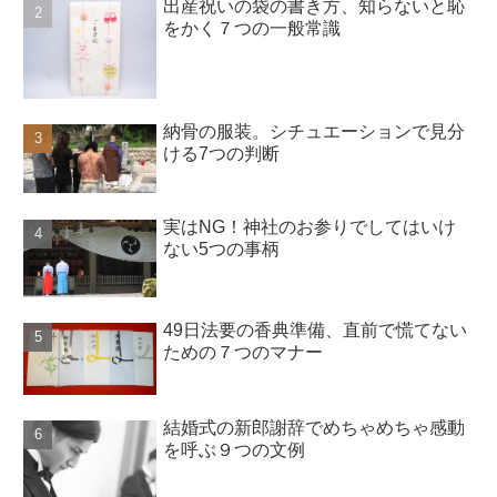
出産祝いの袋の書き方、知らないと恥
をかく７つの一般常識
納骨の服装。シチュエーションで見分
ける7つの判断
実はNG！神社のお参りでしてはいけ
ない5つの事柄
49日法要の香典準備、直前で慌てない
ための７つのマナー
結婚式の新郎謝辞でめちゃめちゃ感動
を呼ぶ９つの文例