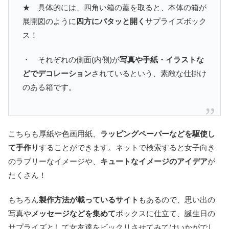
★ 具体的には、四角い箱の蓋を取ると、本体の箱が
展開図のように
四方にパタッと開く
サプライズボック
ス！
・ それぞれの側面(内側)が
写真や手紙・イラストな
どでデコレーション
されているという、素敵な仕掛け
のある箱です。
こちらも厚紙や色画用紙、
ラッピングペーパーなどを駆使し
て手作り
することができます。ネットで検索すると女子向き
のラブリーなイメージや、
キュートなイメージのアイデア
が
たくさん！
もちろん
製作方法が載っているサイト
もあるので、思い出の
写真や
メッセージなどを集めて
ボックスに仕立て、誕生日の
サプライズとして女友達をビックリさせてみてはいかがでし