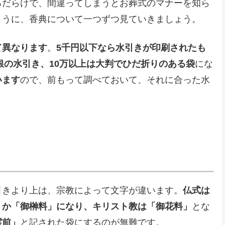
ろだらけで、間違ってしまうとお葬式のマナーを知ら
ように、香典について一つずつ見ていきましょう。
て異なります
。
5千円以下なら水引きが印刷されたも
銀の水引き、10万以上は大判でひだ折りのある袋
にな
います
ので、前もって調べておいて、それに合った水
引きより上は、宗教によって文字が違います。
仏式は
」か「御榊料」になり、キリスト教は「御花料」
とな
霊前」
と記された袋にするのが無難です。