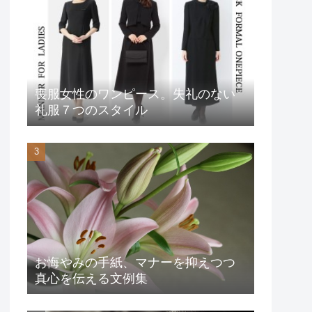
喪服女性のワンピース。失礼のない
礼服７つのスタイル
お悔やみの手紙、マナーを抑えつつ
真心を伝える文例集