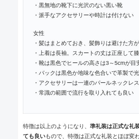
・黒無地の靴下に光沢のない黒い靴
・派手なアクセサリーや時計は付けない
女性
・髪はまとめておき、髪飾りは避けた方
・上着は長袖。スカートの丈は正座して
・靴は黒色でヒールの高さは3～5cmが目
・バックは黒色か地味な色合いで革製で
・アクセサリーは一連のパールネックレス
・常識の範囲で流行を取り入れても良い
特徴は以上のようになり、
準礼装は正式な礼
ても良い
もので、特徴は正式な礼装とほぼ変