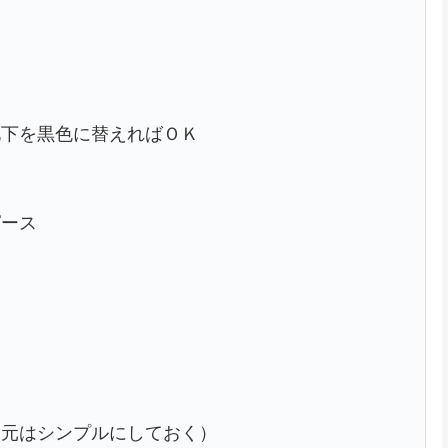
靴下を黒色に替えればＯＫ
ピース
胸元はシンプルにしておく）