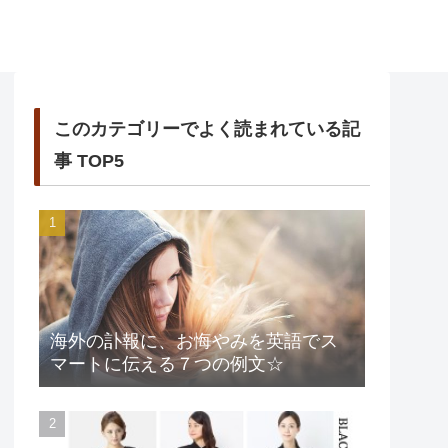
このカテゴリーでよく読まれている記
事 TOP5
海外の訃報に、お悔やみを英語でス
マートに伝える７つの例文☆