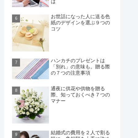
は
お世話になった人に送る色
紙のデザインを選ぶ９つの
コツ
ハンカチのプレゼントは
「別れ」の意味も。贈る際
の７つの注意事項
通夜に供花や供物を贈る
際、知っておくべき７つの
マナー
結婚式の費用を２人で割る