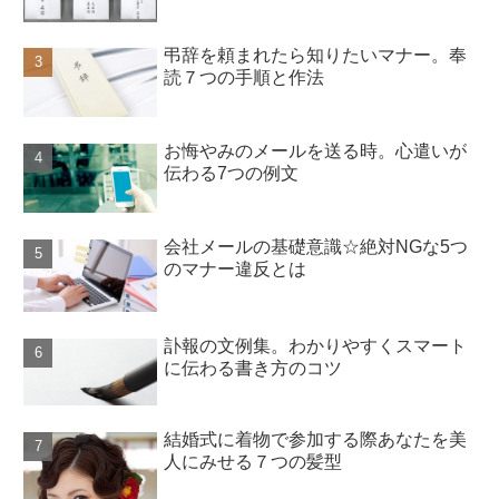
弔辞を頼まれたら知りたいマナー。奉
読７つの手順と作法
お悔やみのメールを送る時。心遣いが
伝わる7つの例文
会社メールの基礎意識☆絶対NGな5つ
のマナー違反とは
訃報の文例集。わかりやすくスマート
に伝わる書き方のコツ
結婚式に着物で参加する際あなたを美
人にみせる７つの髪型