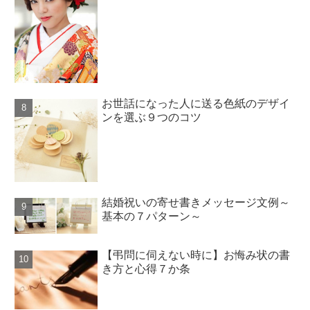
お世話になった人に送る色紙のデザイ
ンを選ぶ９つのコツ
結婚祝いの寄せ書きメッセージ文例～
基本の７パターン～
【弔問に伺えない時に】お悔み状の書
き方と心得７か条