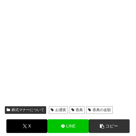
葬式マナーについて
お通夜
香典
香典の金額
X
LINE
コピー