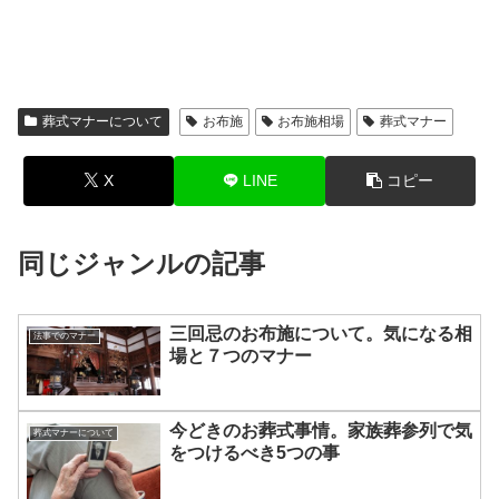
葬式マナーについて
お布施
お布施相場
葬式マナー
X
LINE
コピー
同じジャンルの記事
三回忌のお布施について。気になる相
法事でのマナー
場と７つのマナー
今どきのお葬式事情。家族葬参列で気
葬式マナーについて
をつけるべき5つの事