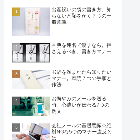
出産祝いの袋の書き方、知
らないと恥をかく７つの一
般常識
香典を連名で渡すなら。押
さえるべき、書き方マナー
弔辞を頼まれたら知りたい
マナー。奉読７つの手順と
作法
お悔やみのメールを送る
時。心遣いが伝わる7つの
例文
会社メールの基礎意識☆絶
対NGな5つのマナー違反と
は