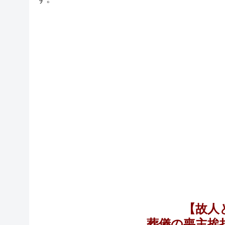
【故人
葬儀の喪主挨