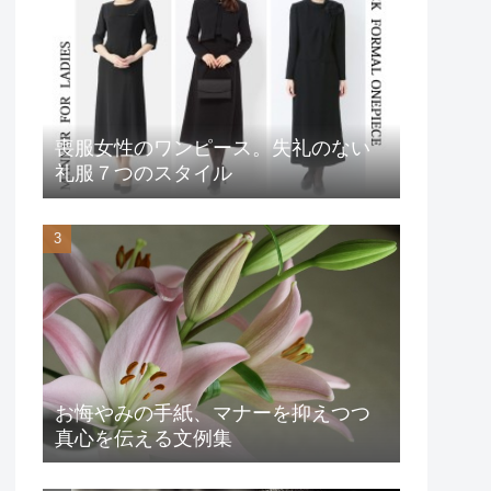
喪服女性のワンピース。失礼のない
礼服７つのスタイル
お悔やみの手紙、マナーを抑えつつ
真心を伝える文例集