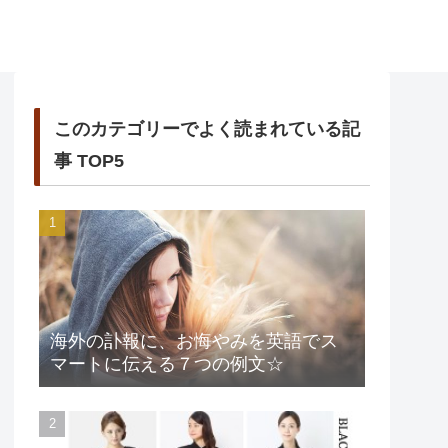
このカテゴリーでよく読まれている記
事 TOP5
海外の訃報に、お悔やみを英語でス
マートに伝える７つの例文☆