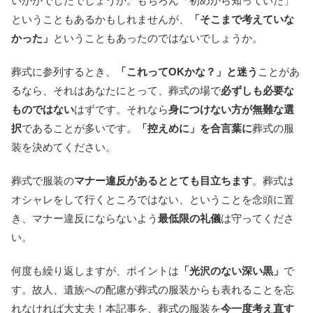
いかがでしたでしょうか。もちろん「初めから知っていた」
ということもあるかもしれませんが、
「そこまで考えていな
かった」
ということもあったのではないでしょうか。
葬式に参列するとき、
「これってOKかな？」と迷う
ことがあ
るなら、それはあなたにとって、葬式の場で
必ずしも必要な
ものではない
はずです。それなら
身につけない方が無難な選
択
であることが多いです。
「控えめに」を合言葉に
葬式の服
装を決めてください。
葬式で服装の
マナー違反があるととても目立ちます
。葬式は
オシャレをして行くところではない、ということを念頭に置
き、マナー違反にならないよう
最低限の礼儀
は守ってくださ
い。
何度も繰り返しますが、ポイントは
「光沢のない深い黒」
で
す。故人、遺族への配慮が葬式の服装からも表れることを忘
れなければ大丈夫！本記事を、葬式の服装を
今一度考え直す