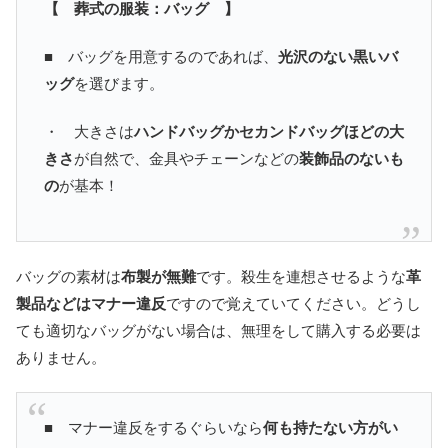
【 葬式の服装：バッグ 】
■ バッグを用意するのであれば、
光沢のない黒いバ
ッグ
を選びます。
・ 大きさは
ハンドバッグかセカンドバッグほどの大
きさ
が自然で、金具やチェーンなどの
装飾品のないも
の
が基本！
バッグの素材は
布製が無難
です。殺生を連想させるような
革
製品などはマナー違反
ですので覚えていてください。どうし
ても適切なバッグがない場合は、無理をして購入する必要は
ありません。
■ マナー違反をするぐらいなら
何も持たない方がい