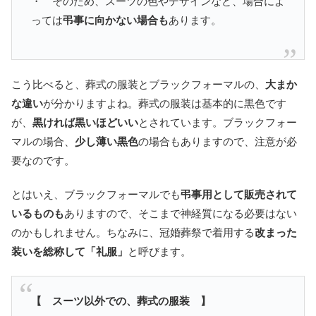
・ そのため、スーツの色やデザインなど、場合によ
っては
弔事に向かない場合も
あります。
こう比べると、葬式の服装とブラックフォーマルの、
大まか
な違い
が分かりますよね。葬式の服装は基本的に黒色です
が、
黒ければ黒いほどいい
とされています。ブラックフォー
マルの場合、
少し薄い黒色
の場合もありますので、注意が必
要なのです。
とはいえ、ブラックフォーマルでも
弔事用として販売されて
いるものも
ありますので、そこまで神経質になる必要はない
のかもしれません。ちなみに、冠婚葬祭で着用する
改まった
装いを総称して「礼服」
と呼びます。
【 スーツ以外での、葬式の服装 】