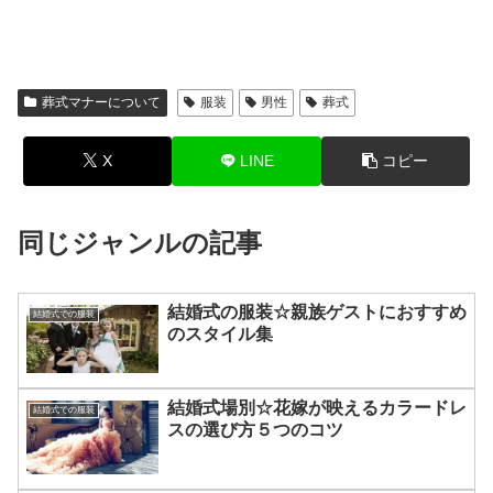
葬式マナーについて
服装
男性
葬式
X
LINE
コピー
同じジャンルの記事
結婚式の服装☆親族ゲストにおすすめ
結婚式での服装
のスタイル集
結婚式場別☆花嫁が映えるカラードレ
結婚式での服装
スの選び方５つのコツ