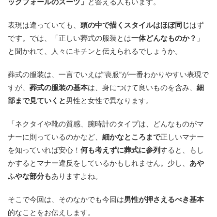
ックフォールのスーツ」
と答える人もいます。
表現は違っていても、
頭の中で描くスタイルはほぼ同じ
はず
です。では、「正しい葬式の服装とは
一体どんなものか？
」
と聞かれて、人々にキチンと伝えられるでしょうか。
葬式の服装は、一言でいえば”喪服”が一番わかりやすい表現で
すが、
葬式の服装の基本
は、身につけて良いものを含み、
細
部まで見ていくと
男性と女性で異なります。
「ネクタイや靴の質感、腕時計のタイプは、どんなものがマ
ナーに則っているのかなど、
細かなところまで
正しいマナー
を知っていれば安心！
何も考えずに葬式に参列
すると、もし
かするとマナー違反をしているかもしれません。少し、
あや
ふやな部分も
ありますよね。
そこで今回は、そのなかでも今回は
男性が押さえるべき基本
的なことをお伝えします。