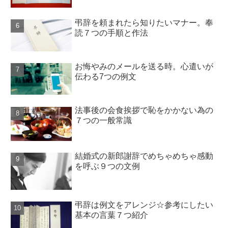
弔辞を頼まれたら知りたいマナー。奉
読７つの手順と作法
お悔やみのメールを送る時。心遣いが
伝わる7つの例文
法事後の会食挨拶で恥をかかない為の
７つの一般常識
結婚式の新郎謝辞でめちゃめちゃ感動
を呼ぶ９つの文例
弔辞は例文をアレンジ☆参考にしたい
基本の言葉７つ紹介