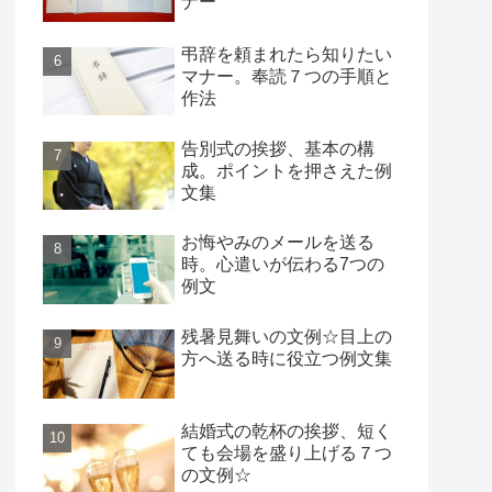
ナー
弔辞を頼まれたら知りたい
マナー。奉読７つの手順と
作法
告別式の挨拶、基本の構
成。ポイントを押さえた例
文集
お悔やみのメールを送る
時。心遣いが伝わる7つの
例文
残暑見舞いの文例☆目上の
方へ送る時に役立つ例文集
結婚式の乾杯の挨拶、短く
ても会場を盛り上げる７つ
の文例☆