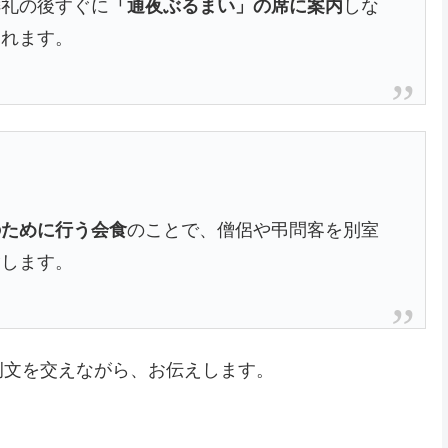
拝礼の後すぐに
「通夜ぶるまい」の席に案内
しな
されます。
のために行う会食
のことで、僧侶や弔問客を別室
指します。
例文を交えながら、お伝えします。