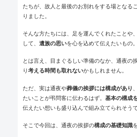
たちが、故人と最後のお別れをする場となる
りました。
そんな方たちには、足を運んでくれたことや
して、
遺族の思い
を心を込めて伝えたいもの
とは言え、目まぐるしい準備のなか、通夜の
り
考える時間も取れない
かもしれません。
ただ、実は通夜や
葬儀の挨拶には構成があり
たいことが弔問客に伝わるはず。
基本の構成
伝えたい想いも盛り込んで組み立てられそう
そこで今回は、通夜の挨拶の
構成の基礎知識