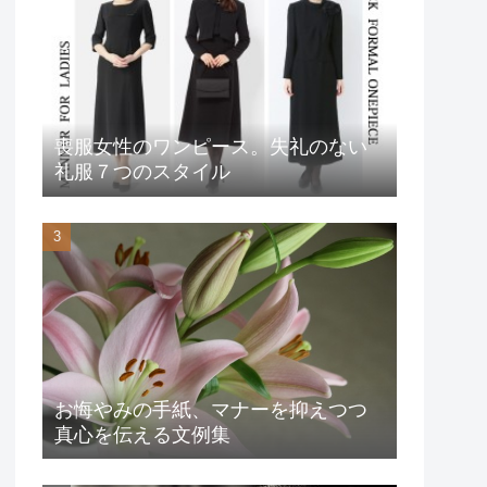
喪服女性のワンピース。失礼のない
礼服７つのスタイル
お悔やみの手紙、マナーを抑えつつ
真心を伝える文例集