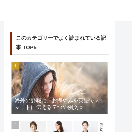
このカテゴリーでよく読まれている記
事 TOP5
海外の訃報に、お悔やみを英語でス
マートに伝える７つの例文☆