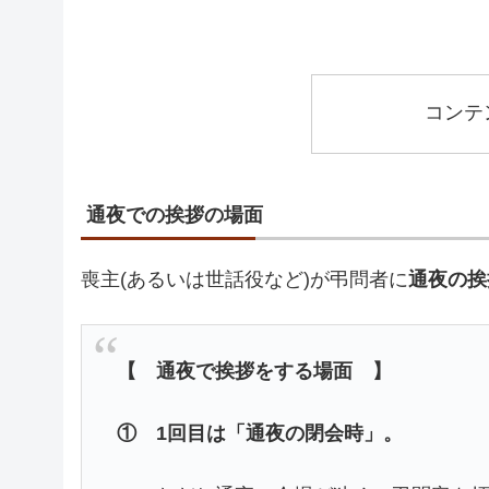
コンテ
通夜での挨拶の場面
喪主(あるいは世話役など)が弔問者に
通夜の挨
【 通夜で挨拶をする場面 】
① 1回目は「通夜の閉会時」。