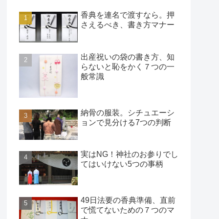
香典を連名で渡すなら。押
さえるべき、書き方マナー
出産祝いの袋の書き方、知
らないと恥をかく７つの一
般常識
納骨の服装。シチュエーシ
ョンで見分ける7つの判断
実はNG！神社のお参りでし
てはいけない5つの事柄
49日法要の香典準備、直前
で慌てないための７つのマ