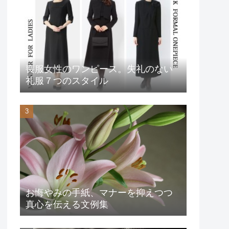
喪服女性のワンピース。失礼のない
礼服７つのスタイル
お悔やみの手紙、マナーを抑えつつ
真心を伝える文例集