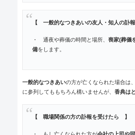
【 一般的なつきあいの友人・知人の訃
・ 通夜や葬儀の時間と場所、
喪家(葬儀
備
をします。
一般的なつきあい
の方が亡くなられた場合は
に参列してももちろん構いませんが、
香典は
【 職場関係の方の訃報を受けたら 】
・ もし亡くなられた方が
会社の上司や