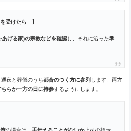
報を受けたら 】
をあげる家)の宗教などを確認
し、それに沿った
準
、通夜と葬儀のうち
都合のつく方に参列
します。両方
どちらか一方の日に持参
するようにします。
同僚
の場合は、
手伝えることがないか
上司の指示