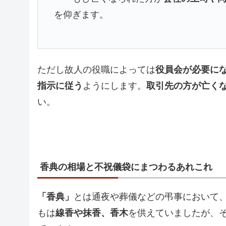
を仰ぎます。
ただし故人の役職によっては
役員会が必要に
指示に従う
ようにします。
取引先の方が亡く
い。
香典の相場と不祝儀袋にまつわるあれこれ
「香典」
とは通夜や葬儀などの弔事において
もは
線香や抹香、香木
を供えていましたが、