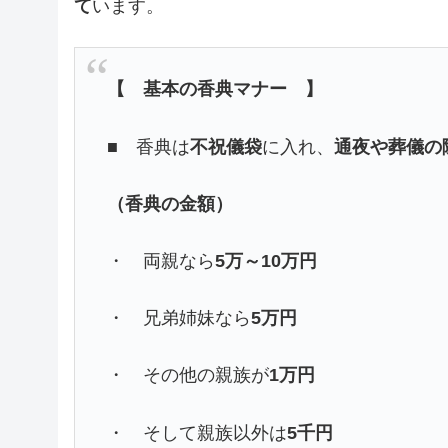
て
います。
【 基本の香典マナー 】
■ 香典は
不祝儀袋
に入れ、
通夜や葬儀の
（香典の金額）
・ 両親なら
5万～10万円
・ 兄弟姉妹なら
5万円
・ その他の親族が
1万円
・ そして親族以外は
5千円