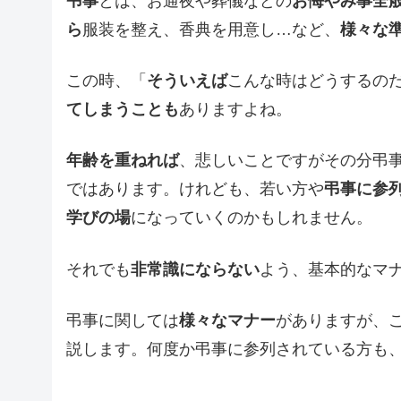
弔事
とは、お通夜や葬儀などの
お悔やみ事全
ら
服装を整え、香典を用意し…など、
様々な
この時、「
そういえば
こんな時はどうするの
てしまうことも
ありますよね。
年齢を重ねれば
、悲しいことですがその分弔
ではあります。けれども、若い方や
弔事に参
学びの場
になっていくのかもしれません。
それでも
非常識にならない
よう、基本的なマ
弔事に関しては
様々なマナー
がありますが、
説します。何度か弔事に参列されている方も