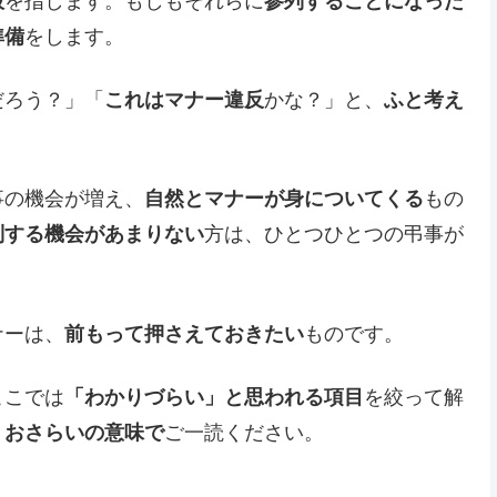
般
を指します。もしもそれらに
参列することになった
準備
をします。
だろう？」「
これはマナー違反
かな？」と、
ふと考え
事の機会が増え、
自然とマナーが身についてくる
もの
列する機会があまりない
方は、ひとつひとつの弔事が
ナーは、
前もって押さえておきたい
ものです。
ここでは
「わかりづらい」と思われる項目
を絞って解
、
おさらいの意味で
ご一読ください。