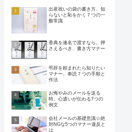
出産祝いの袋の書き方、知
らないと恥をかく７つの一
般常識
香典を連名で渡すなら。押
さえるべき、書き方マナー
弔辞を頼まれたら知りたい
マナー。奉読７つの手順と
作法
お悔やみのメールを送る
時。心遣いが伝わる7つの
例文
会社メールの基礎意識☆絶
対NGな5つのマナー違反と
は