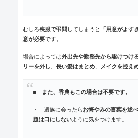
むしろ
喪服で弔問
してしまうと
「用意がよす
意が必要
です。
場合によっては
外出先や勤務先から駆けつけ
リーを外し
、
長い髪はまとめ
、
メイクを控え
■ また、香典もこの場合は不要です。
・ 遺族に会ったら
お悔やみの言葉を述
題は口にしない
ように気をつけます。