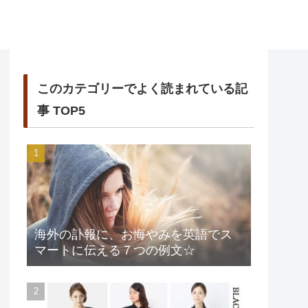
このカテゴリーでよく読まれている記
事 TOP5
海外の訃報に、お悔やみを英語でス
マートに伝える７つの例文☆