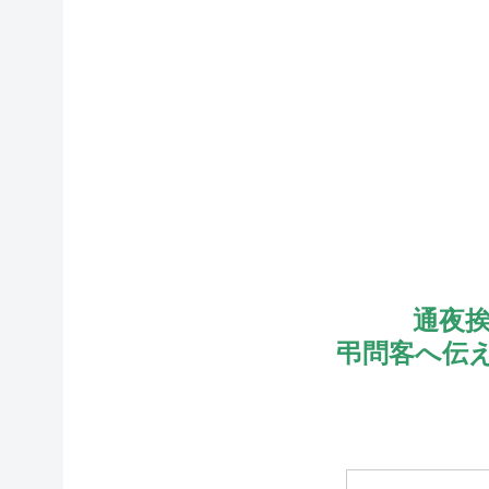
通夜
弔問客へ伝