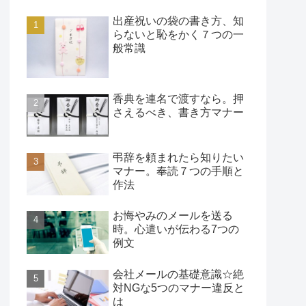
出産祝いの袋の書き方、知
らないと恥をかく７つの一
般常識
香典を連名で渡すなら。押
さえるべき、書き方マナー
弔辞を頼まれたら知りたい
マナー。奉読７つの手順と
作法
お悔やみのメールを送る
時。心遣いが伝わる7つの
例文
会社メールの基礎意識☆絶
対NGな5つのマナー違反と
は