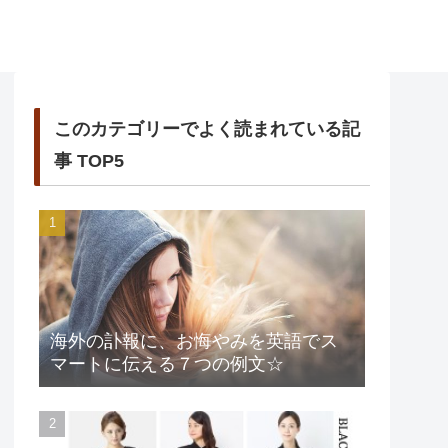
このカテゴリーでよく読まれている記
事 TOP5
海外の訃報に、お悔やみを英語でス
マートに伝える７つの例文☆