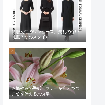
喪服女性のワンピース。失礼のない
礼服７つのスタイル
お悔やみの手紙、マナーを抑えつつ
真心を伝える文例集