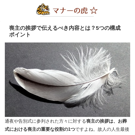
喪主の挨拶で伝えるべき内容とは？5つの構成
ポイント
通夜や告別式に参列された方々に対する
喪主の挨拶は、お葬
式における喪主の重要な役割の1つ
ですよね。故人の人生最後