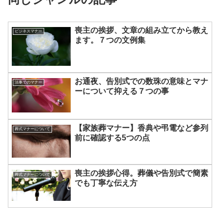
喪主の挨拶、文章の組み立てから教え
ビジネスマナー
ます。７つの文例集
お通夜、告別式での数珠の意味とマナ
法事でのマナー
ーについて抑える７つの事
【家族葬マナー】香典や弔電など参列
葬式マナーについて
前に確認する5つの点
喪主の挨拶心得。葬儀や告別式で簡素
葬式マナーについて
でも丁寧な伝え方