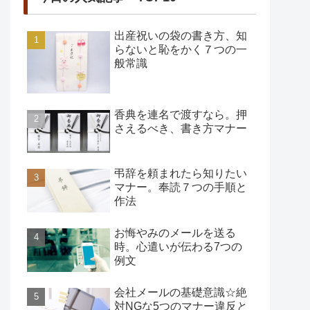
出産祝いの袋の書き方、知
らないと恥をかく７つの一
般常識
香典を連名で渡すなら。押
さえるべき、書き方マナー
弔辞を頼まれたら知りたい
マナー。奉読７つの手順と
作法
お悔やみのメールを送る
時。心遣いが伝わる7つの
例文
会社メールの基礎意識☆絶
対NGな5つのマナー違反と