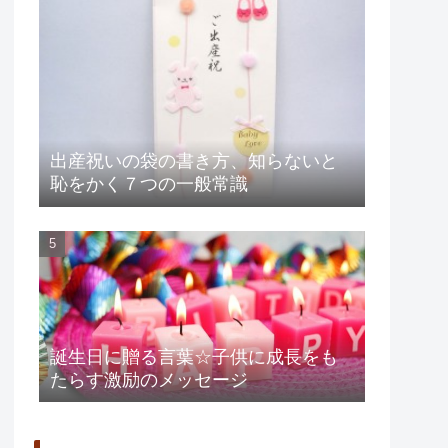
出産祝いの袋の書き方、知らないと
恥をかく７つの一般常識
誕生日に贈る言葉☆子供に成長をも
たらす激励のメッセージ