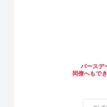
バースデ
同僚へもで