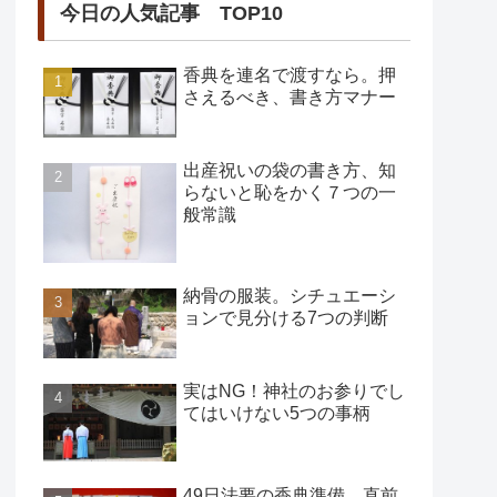
今日の人気記事 TOP10
香典を連名で渡すなら。押
さえるべき、書き方マナー
出産祝いの袋の書き方、知
らないと恥をかく７つの一
般常識
納骨の服装。シチュエーシ
ョンで見分ける7つの判断
実はNG！神社のお参りでし
てはいけない5つの事柄
49日法要の香典準備、直前