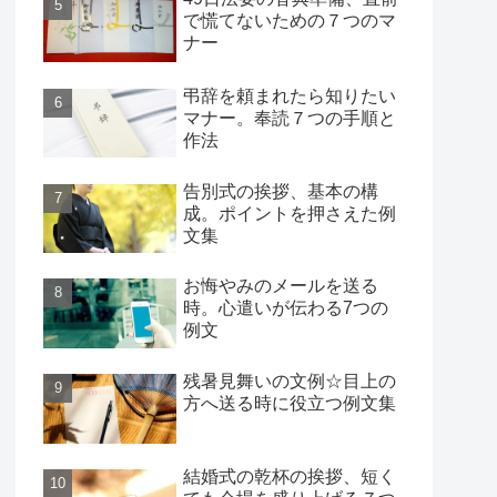
で慌てないための７つのマ
ナー
弔辞を頼まれたら知りたい
マナー。奉読７つの手順と
作法
告別式の挨拶、基本の構
成。ポイントを押さえた例
文集
お悔やみのメールを送る
時。心遣いが伝わる7つの
例文
残暑見舞いの文例☆目上の
方へ送る時に役立つ例文集
結婚式の乾杯の挨拶、短く