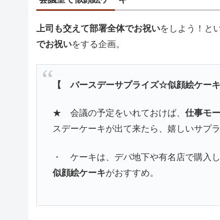
上司も交えて部署全体でお祝い
をしよう！と
でお祝い
をする企画。
【 バースデーサプライズ☆似顔絵ケー
★ 会議の予定をいれておけば、
仕事モ
スデーケーキが出て来たら、嬉しいサプ
・ ケーキは、デパ地下や有名店で購入
似顔絵ケーキ
がおすすめ。