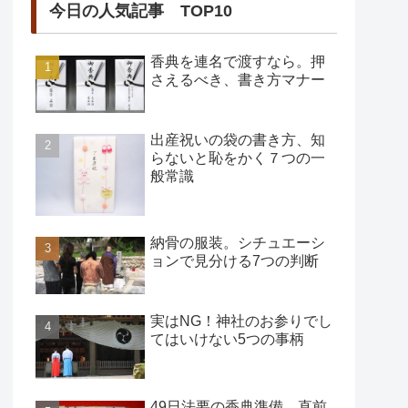
今日の人気記事 TOP10
香典を連名で渡すなら。押
さえるべき、書き方マナー
出産祝いの袋の書き方、知
らないと恥をかく７つの一
般常識
納骨の服装。シチュエーシ
ョンで見分ける7つの判断
実はNG！神社のお参りでし
てはいけない5つの事柄
49日法要の香典準備、直前