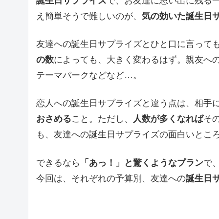
誕生日サプライズ
で、お友達に思い出に残る
え簡単そうで難しいのが、
気の効いた誕生日
友達への誕生日サプライズとひと口に言って
の数
によっても、大きく変わるはず。親友へ
テーマパークなどなど…。
恋人への誕生日サプライズと違う点は、相手
おさめる
こと。ただし、
人数が多くなれば
そ
も、友達への誕生日サプライズの面白いとこ
できるなら
「あっ！」と驚くようなプラン
で
今回は、それぞれの予算別、友達への
誕生日