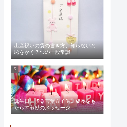
出産祝いの袋の書き方、知らないと
恥をかく７つの一般常識
誕生日に贈る言葉☆子供に成長をも
たらす激励のメッセージ