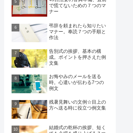
で慌てないための７つのマ
ナー
弔辞を頼まれたら知りたい
マナー。奉読７つの手順と
作法
告別式の挨拶、基本の構
成。ポイントを押さえた例
文集
お悔やみのメールを送る
時。心遣いが伝わる7つの
例文
残暑見舞いの文例☆目上の
方へ送る時に役立つ例文集
結婚式の乾杯の挨拶、短く