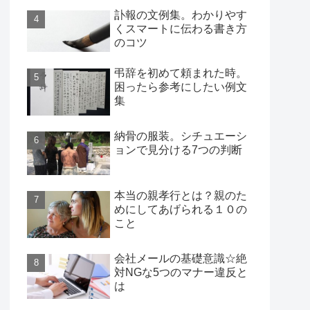
訃報の文例集。わかりやす
くスマートに伝わる書き方
のコツ
弔辞を初めて頼まれた時。
困ったら参考にしたい例文
集
納骨の服装。シチュエーシ
ョンで見分ける7つの判断
本当の親孝行とは？親のた
めにしてあげられる１０の
こと
会社メールの基礎意識☆絶
対NGな5つのマナー違反と
は