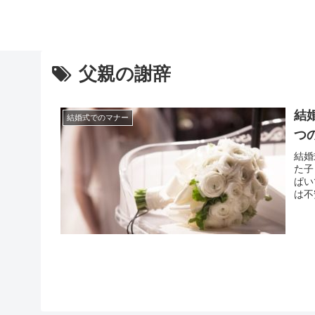
父親の謝辞
結
結婚式でのマナー
つ
結婚
た子
ぱい
は不
敵な
いた