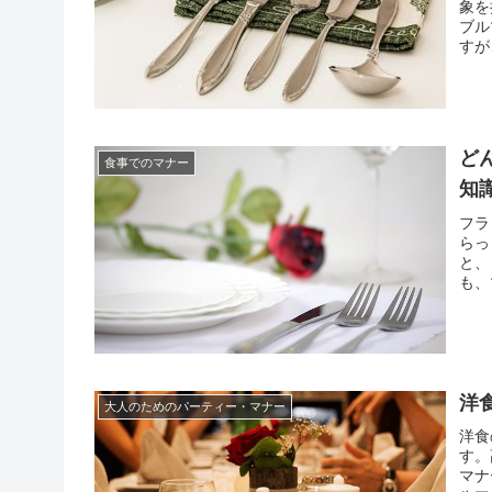
象を
ブル
すが
どで
なお
ど
食事でのマナー
知
フラ
らっ
と、
も、
しに
なく
洋
大人のためのパーティー・マナー
洋食
す。
マナ