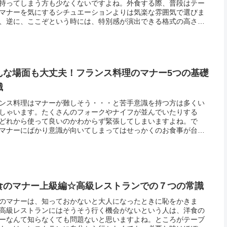
持ってしまう方も少なくないですよね。外食する際、普段はテー
マナーを気にするシチュエーションよりは気楽な雰囲気で選びま
、逆に、ここぞという時には、特別感が演出できる格式の高さな
お店・料理を選ぶことでしょう。しかし、いざお店に着くと素敵
店の雰...
んな場面も大丈夫！フランス料理のマナー5つの基礎
識
ンス料理はマナーが難しそう・・・と苦手意識を持つ方は多くい
しゃいます。たくさんのフォークやナイフが並んでいたりする
どれから使って良いのかわからず緊張してしまいますよね。で
マナーにばかり意識が向いてしまってはせっかくのお食事が台無
なってしまいます。フランスはオシャレなファッションだけでは
、食事の時...
食のマナー上級編☆高級レストランでの７つの常識
のマナーは、知っておかないと大人になったときに恥をかきま
高級レストランにはそうそう行く機会がないという人は、洋食の
ーなんて知らなくても問題ないと思いますよね。ところがテーブ