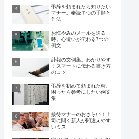
弔辞を頼まれたら知りたい
マナー。奉読７つの手順と
作法
お悔やみのメールを送る
時。心遣いが伝わる7つの
例文
訃報の文例集。わかりやす
くスマートに伝わる書き方
のコツ
弔辞を初めて頼まれた時。
困ったら参考にしたい例文
集
接待マナーのおさらい！上
司に聞く新人が間違えやす
いミス