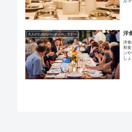
ルマ
ず訪
必ず
洋
大人のためのパーティー・マナー
洋食
和食
ンや
しょ
ど、
そん