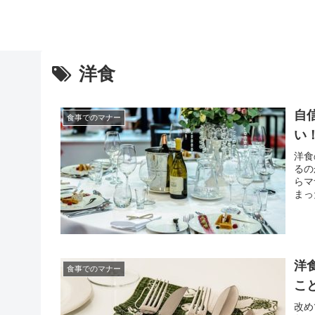
洋食
自
食事でのマナー
い
洋食
るの
らマ
まっ
料理
と心
洋
食事でのマナー
こ
改め