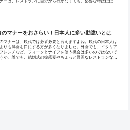
ナーは、レストランに自分から行かなくても、必要な時はほぼ必
れるもの。その代表的な例が結婚式。友人や同僚、部下がいれば
招待され...
食のマナーをおさらい！日本人に多い勘違いとは
のマナーは、現代では必ず必要と言えますよね。現代の日本人は
よりも洋食を口にする方が多くなりました。外食でも、イタリア
フレンチなど、フォークとナイフを使う機会は多いのではないで
うか。誰でも、結婚式の披露宴やちょっと贅沢なレストランな
洋食のフルコースをいただくことは珍しいことではありません。
な場面で...