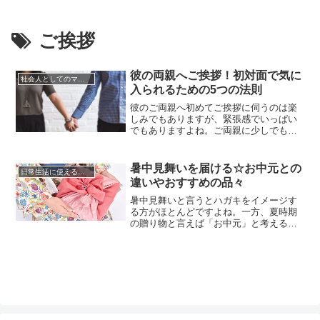
ご挨拶
彼の両親へご挨拶！初対面で気に
社会人としてのマナー
入られるための5つの法則
彼のご両親へ初めてご挨拶に伺うのは楽
しみでもありますが、緊張感でいっぱい
でもありますよね。ご両親に少しでもよ
く思われたい！そう思うのが正直なとこ
ろでしょう。結婚も視野に入れての真剣
なお付き合いならばなおさらです。かと
暑中見舞いを届ける☆お中元との
日常生活に使える知識やマナー
いって、普段の自分より背伸びして「良
違いやおすすめの品々
い彼女」を演じると疲れてしまうもの。
どんな態度や立居振舞、話し方をす...
暑中見舞いと言うとハガキをイメージす
る方がほとんどですよね。一方、夏時期
の贈り物と言えば「お中元」と考える方
が多いのではないでしょうか。暑中見舞
いとして贈り物を贈る時期があるので
す。現在ではこのような贈答品のマナー
も曖昧になってきたため、あまり深く考
えずに贈るようになりましたが、それで
もまだまだ、シニア世代を中心に気に...