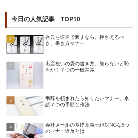
今日の人気記事 TOP10
香典を連名で渡すなら。押さえるべ
き、書き方マナー
出産祝いの袋の書き方、知らないと恥
をかく７つの一般常識
弔辞を頼まれたら知りたいマナー。奉
読７つの手順と作法
会社メールの基礎意識☆絶対NGな5つ
のマナー違反とは