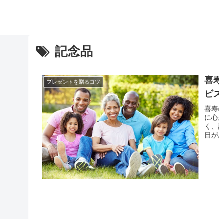
記念品
喜
プレゼントを贈るコツ
ビ
喜寿
に心
く、
日が
まれ
だ現