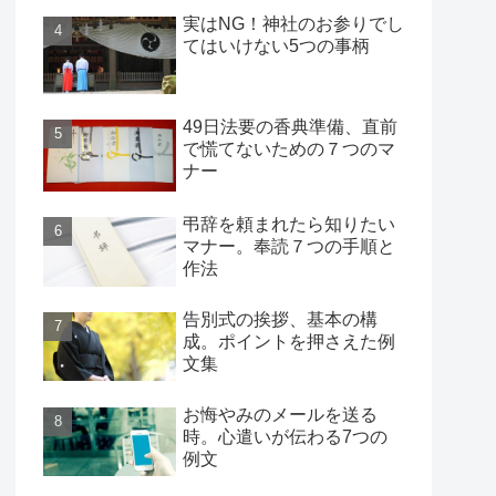
実はNG！神社のお参りでし
てはいけない5つの事柄
49日法要の香典準備、直前
で慌てないための７つのマ
ナー
弔辞を頼まれたら知りたい
マナー。奉読７つの手順と
作法
告別式の挨拶、基本の構
成。ポイントを押さえた例
文集
お悔やみのメールを送る
時。心遣いが伝わる7つの
例文