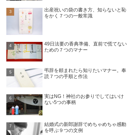
出産祝いの袋の書き方、知らないと恥
をかく７つの一般常識
49日法要の香典準備、直前で慌てない
ための７つのマナー
弔辞を頼まれたら知りたいマナー。奉
読７つの手順と作法
実はNG！神社のお参りでしてはいけ
ない5つの事柄
結婚式の新郎謝辞でめちゃめちゃ感動
を呼ぶ９つの文例