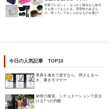
卒業プレゼント、せっかく贈るなら毎日
でも使ってもらえる、実用性のあるも
の、持っていておしゃれなものを選びた
くはないでしょうか？最も贈りたい節目
と言えば、高校の卒業プレゼント。小学
校や中学校の卒業式よりも、実は高校卒
業が1番状況が変わっていく、子どもにと
っては大切な時期です。中には親元を離
れて1人で暮らし始める人も多くい...
今日の人気記事 TOP10
香典を連名で渡すなら。押さえるべ
き、書き方マナー
納骨の服装。シチュエーションで見分
ける7つの判断