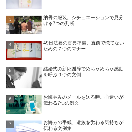
納骨の服装。シチュエーションで見分
ける7つの判断
49日法要の香典準備、直前で慌てない
ための７つのマナー
結婚式の新郎謝辞でめちゃめちゃ感動
を呼ぶ９つの文例
お悔やみのメールを送る時。心遣いが
伝わる7つの例文
お悔みの手紙、遺族を労わる気持ちが
伝わる文例集