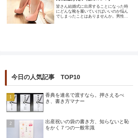
皆さん結婚式に出席することになった時
にどんな靴を履いていけばいいのか悩ん
でしまったことはありませんか。男性の
方はスーツに合わせて革靴などを履いて
いくのでそこまで何にしたらいいのだろ
うと悩む必要はありませんよね。しかし
女性の方はパーティー衣装を来ていくの
ですから結婚式に普段はいているパンプ
スやスニーカーなどで行くわけには...
今日の人気記事 TOP10
香典を連名で渡すなら。押さえるべ
き、書き方マナー
出産祝いの袋の書き方、知らないと恥
をかく７つの一般常識